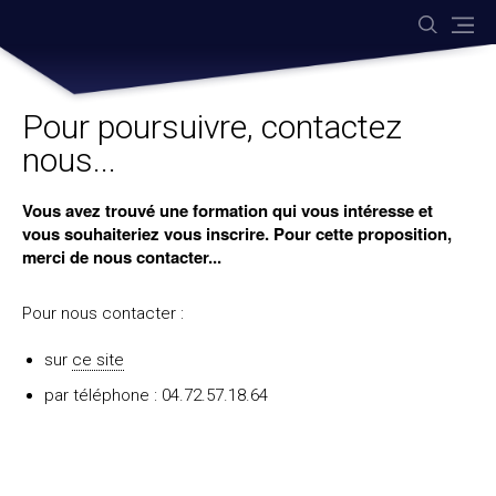
Aller
Outils
au
personnels
contenu.
|
Aller
à
la
navigation
Pour poursuivre, contactez
nous...
Vous avez trouvé une formation qui vous intéresse et
vous souhaiteriez vous inscrire. Pour cette proposition,
merci de nous contacter...
Pour nous contacter :
sur
ce site
par téléphone : 04.72.57.18.64