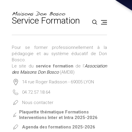
Aller
Outils
au
personnels
contenu.
|
Maisons Don Bosco
Aller
Service Formation
à
la
navigation
Pour se former professionnellement à la
pédagogie et au système éducatif de Don
Bosco.
Le site du
service formation
de l'
Association
des Maisons Don Bosco
(AMDB)
14 rue Roger Radisson - 69005 LYON
04.72.57.18.64
Nous contacter
Plaquette thématique Formations
Interventions Inter et Intra 2025-2026
Agenda des formations 2025-2026