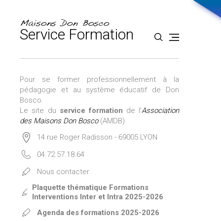
Aller
Outils
au
personnels
contenu.
|
Maisons Don Bosco
Aller
Service Formation
à
la
navigation
Pour se former professionnellement à la
pédagogie et au système éducatif de Don
Bosco.
Le site du
service formation
de l'
Association
des Maisons Don Bosco
(AMDB)
14 rue Roger Radisson - 69005 LYON
04.72.57.18.64
Nous contacter
Plaquette thématique Formations
Interventions Inter et Intra 2025-2026
Agenda des formations 2025-2026