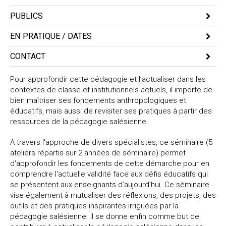
Toutes régions
PUBLICS
Enseignants primaire et secondaire (tous niveaux), chefs
EN PRATIQUE / DATES
d'établissement, documentalistes, personnels d'éducation,
personnel administratif
FS1 – Mercredi 20, Jeudi 21 et Vendredi 22 Mars 2024 - au Centre
CONTACT
Session accessible aux personnes à mobilité réduite et à toute
Jean Bosco à Lyon 5e
Emmanuel BESNARD
personne présentant d'autres formes de handicap.
FS2 – Mercredi 22, Jeudi 23 et Vendredi 24 Mai 2024 - au Centre
Tél : 04-72-57-18-64
Pour approfondir cette pédagogie et l’actualiser dans les
Merci de prendre contact avec le Service Formation dès l'inscription.
Jean Bosco à Lyon 5e
contextes de classe et institutionnels actuels, il importe de
Nous écrire :
bien maîtriser ses fondements anthropologiques et
(Suite sur l'année scolaire 2024-2025)
éducatifs, mais aussi de revisiter ses pratiques à partir des
ressources de la pédagogie salésienne.
FS3 - Mercredi 4, Jeudi 5 et Vendredi 6 Décembre 2024 - Lyon,
Domaine Lyon St Joseph - Valpré à Ecully
A travers l'approche de divers spécialistes, ce séminaire (5
FS4 – Mercredi 12, Jeudi 13 et Vendredi 14 Mars 2025 - Lyon,
ateliers répartis sur 2 années de séminaire) permet
Domaine Lyon St Joseph
FS5 – Mercredi 14, Jeudi 15 et Vendredi 16 Mai 2025 - Lyon,
d'approfondir les fondements de cette démarche pour en
Domaine Lyon St Joseph
comprendre l'actuelle validité face aux défis éducatifs qui
se présentent aux enseignants d’aujourd’hui. Ce séminaire
durée : 1ère année scolaire : 28 heures
vise également à mutualiser des réflexions, des projets, des
2ème année scolaire : 42 heures
outils et des pratiques inspirantes irriguées par la
Total : 70 heures de formation
pédagogie salésienne. Il se donne enfin comme but de
déroulement :