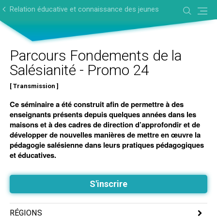
Aller
Outils
au
personnels
Relation éducative et connaissance des jeunes
contenu.
|
Aller
à
la
navigation
Parcours Fondements de la
Salésianité - Promo 24
Transmission
Ce séminaire a été construit afin de permettre à des
enseignants présents depuis quelques années dans les
maisons et à des cadres de direction d’approfondir et de
développer de nouvelles manières de mettre en œuvre la
pédagogie salésienne dans leurs pratiques pédagogiques
et éducatives.
S'inscrire
RÉGIONS