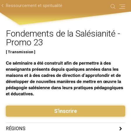
Aller
Outils
au
personnels
Ressourcement et spiritualité
contenu.
|
Aller
à
la
navigation
Fondements de la Salésianité -
Promo 23
Transmission
Ce séminaire a été construit afin de permettre à des
enseignants présents depuis quelques années dans les
maisons et à des cadres de direction d’approfondir et de
développer de nouvelles manières de mettre en œuvre la
pédagogie salésienne dans leurs pratiques pédagogiques
et éducatives.
S'inscrire
RÉGIONS