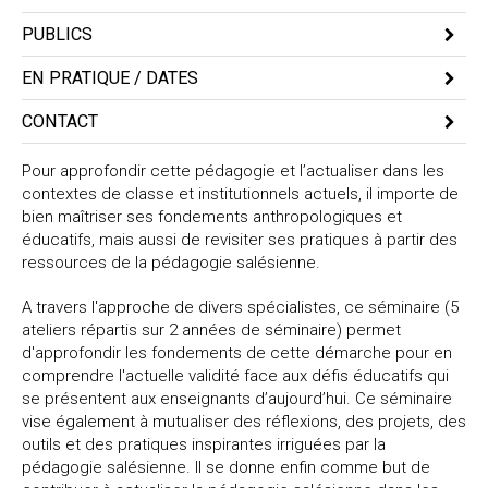
Toutes régions
PUBLICS
Enseignants primaire et secondaire (tous niveaux), chefs
EN PRATIQUE / DATES
d'établissement, documentalistes, personnels d'éducation,
personnel administratif
FS1 – Mercredi 22, Jeudi 23 et Vendredi 24 Mars 2023
CONTACT
Session accessible aux personnes à mobilité réduite et à toute
FS2 – Mercredi 24, Jeudi 25 et Vendredi 26 Mai 2023
Myriam Maréchal
personne présentant d'autres formes de handicap.
Tél : 04-72-57-18-64
Pour approfondir cette pédagogie et l’actualiser dans les
Merci de prendre contact avec le Service Formation dès l'inscription.
FS3 – Décembre 2023
contextes de classe et institutionnels actuels, il importe de
Nous écrire :
bien maîtriser ses fondements anthropologiques et
éducatifs, mais aussi de revisiter ses pratiques à partir des
FS4 – Mars 2024 (dates à venir)
ressources de la pédagogie salésienne.
FS5 – Mai 2024 (dates à venir)
durée : 1ère année scolaire : 28 heures
A travers l'approche de divers spécialistes, ce séminaire (5
2ème année scolaire : 42 heures
ateliers répartis sur 2 années de séminaire) permet
Total : 70 heures de formation
d'approfondir les fondements de cette démarche pour en
déroulement :
comprendre l'actuelle validité face aux défis éducatifs qui
Chaque atelier se déroule en présentiel en salle :
se présentent aux enseignants d’aujourd’hui. Ce séminaire
Du 1er jour 14h00 au 3ème jour 12h30 (14 heures)
vise également à mutualiser des réflexions, des projets, des
outils et des pratiques inspirantes irriguées par la
Projet de programme type d’un atelier :
pédagogie salésienne. Il se donne enfin comme but de