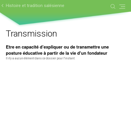
Aller
Outils
au
personnels
Histoire et tradition salésienne
contenu.
|
Aller
à
la
navigation
Transmission
Etre en capacité d’expliquer ou de transmettre une
posture éducative à partir de la vie d'un fondateur
Il n'y a aucun élément dans ce dossier pour l'instant.