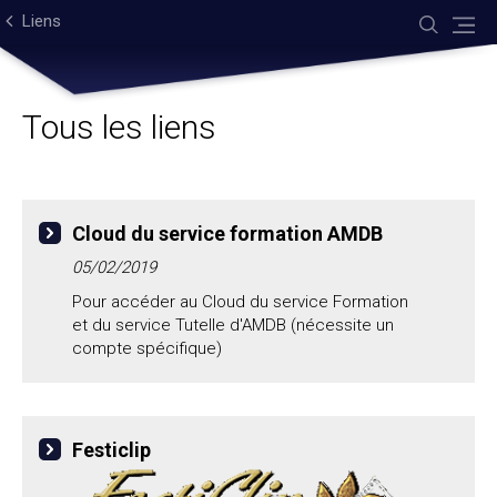
Aller
Outils
au
personnels
Liens
contenu.
|
Aller
à
la
navigation
Tous les liens
Cloud du service formation AMDB
05/02/2019
Pour accéder au Cloud du service Formation
et du service Tutelle d'AMDB (nécessite un
compte spécifique)
Festiclip