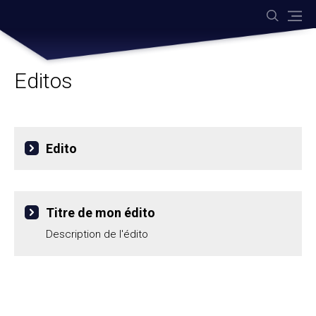
Aller
Outils
au
personnels
contenu.
|
Aller
à
la
navigation
Editos
Edito
Titre de mon édito
Description de l'édito